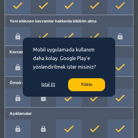
Yeni eklenen kavramlar hakkında bildirim alma
Mobil uygulamada kullanım
Kavram önerme
daha kolay. Google Play'e
yönlendirilmek ister misiniz?
Örnek cümleler
İptal Et
Yükle
Açıklamalar