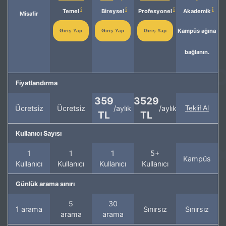
Temel
Bireysel
Profesyonel
Akademik
Misafir
Kampüs ağına
Giriş Yap
Giriş Yap
Giriş Yap
bağlanın.
Fiyatlandırma
359
3529
Ücretsiz
Ücretsiz
/aylık
/aylık
Teklif Al
TL
TL
Kullanıcı Sayısı
1
1
1
5+
Kampüs
Kullanıcı
Kullanıcı
Kullanıcı
Kullanıcı
Günlük arama sınırı
5
30
1 arama
Sınırsız
Sınırsız
arama
arama