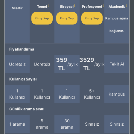
Temel
Bireysel
Profesyonel
Akademik
Misafir
Kampüs ağına
Giriş Yap
Giriş Yap
Giriş Yap
bağlanın.
Fiyatlandırma
359
3529
Ücretsiz
Ücretsiz
/aylık
/aylık
Teklif Al
TL
TL
Kullanıcı Sayısı
1
1
1
5+
Kampüs
Kullanıcı
Kullanıcı
Kullanıcı
Kullanıcı
Günlük arama sınırı
5
30
1 arama
Sınırsız
Sınırsız
arama
arama