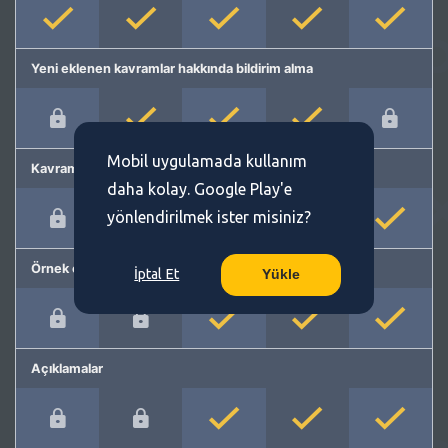
Yeni eklenen kavramlar hakkında bildirim alma
Mobil uygulamada kullanım
Kavram önerme
daha kolay. Google Play'e
yönlendirilmek ister misiniz?
Örnek cümleler
İptal Et
Yükle
Açıklamalar