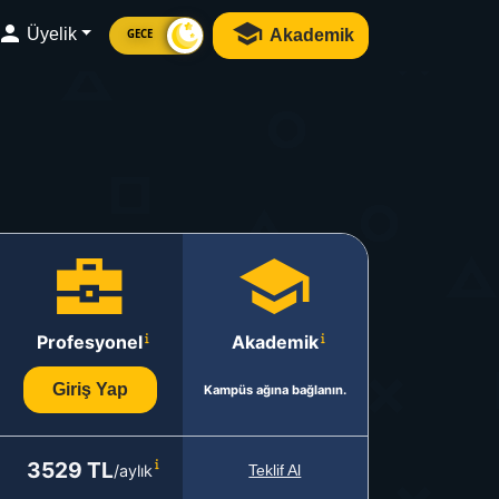
Üyelik
Akademik
GECE
Profesyonel
Akademik
Giriş Yap
Kampüs ağına bağlanın.
3529 TL
/aylık
Teklif Al