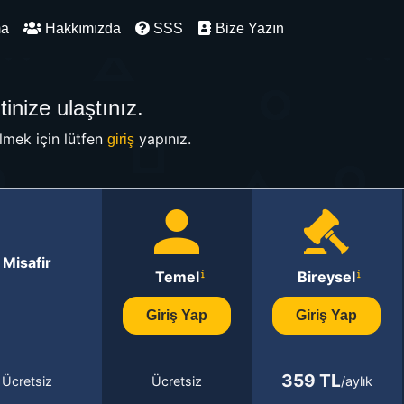
ma
Hakkımızda
SSS
Bize Yazın
inize ulaştınız.
mek için lütfen
yapınız.
giriş
Misafir
Temel
Bireysel
Giriş Yap
Giriş Yap
359 TL
Ücretsiz
Ücretsiz
/aylık