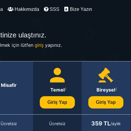
ma
Hakkımızda
SSS
Bize Yazın
inize ulaştınız.
mek için lütfen
yapınız.
giriş
Misafir
Temel
Bireysel
Giriş Yap
Giriş Yap
359 TL
Ücretsiz
Ücretsiz
/aylık