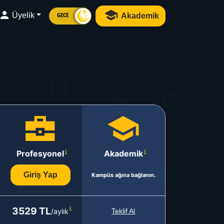
Üyelik
Akademik
GECE
Profesyonel
Akademik
Giriş Yap
Kampüs ağına bağlanın.
3529 TL
/aylık
Teklif Al