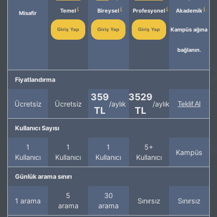
Temel
Bireysel
Profesyonel
Akademik
Misafir
Kampüs ağına
Giriş Yap
Giriş Yap
Giriş Yap
bağlanın.
Fiyatlandırma
359
3529
Ücretsiz
Ücretsiz
/aylık
/aylık
Teklif Al
TL
TL
Kullanıcı Sayısı
1
1
1
5+
Kampüs
Kullanıcı
Kullanıcı
Kullanıcı
Kullanıcı
Günlük arama sınırı
5
30
1 arama
Sınırsız
Sınırsız
arama
arama