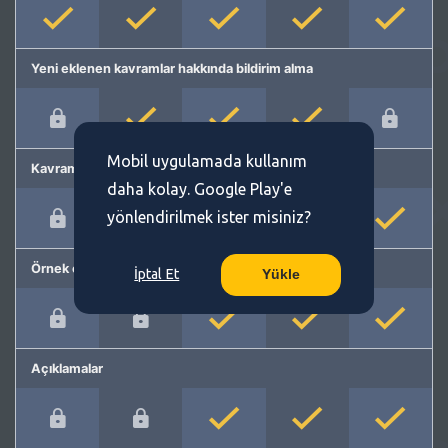
Yeni eklenen kavramlar hakkında bildirim alma
Mobil uygulamada kullanım
Kavram önerme
daha kolay. Google Play'e
yönlendirilmek ister misiniz?
Örnek cümleler
İptal Et
Yükle
Açıklamalar