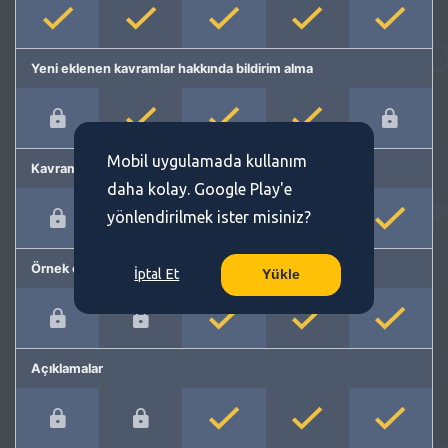
Yeni eklenen kavramlar hakkında bildirim alma
Mobil uygulamada kullanım
Kavram önerme
daha kolay. Google Play'e
yönlendirilmek ister misiniz?
Örnek cümleler
İptal Et
Yükle
Açıklamalar