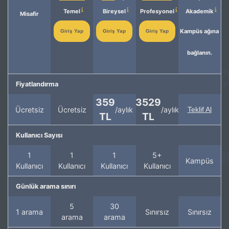
Temel
Bireysel
Profesyonel
Akademik
Misafir
Kampüs ağına
Giriş Yap
Giriş Yap
Giriş Yap
bağlanın.
Fiyatlandırma
359
3529
Ücretsiz
Ücretsiz
/aylık
/aylık
Teklif Al
TL
TL
Kullanıcı Sayısı
1
1
1
5+
Kampüs
Kullanıcı
Kullanıcı
Kullanıcı
Kullanıcı
Günlük arama sınırı
5
30
1 arama
Sınırsız
Sınırsız
arama
arama