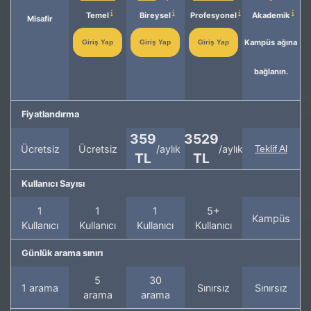
Temel
Bireysel
Profesyonel
Akademik
Misafir
Kampüs ağına
Giriş Yap
Giriş Yap
Giriş Yap
bağlanın.
Fiyatlandırma
359
3529
Ücretsiz
Ücretsiz
/aylık
/aylık
Teklif Al
TL
TL
Kullanıcı Sayısı
1
1
1
5+
Kampüs
Kullanıcı
Kullanıcı
Kullanıcı
Kullanıcı
Günlük arama sınırı
5
30
1 arama
Sınırsız
Sınırsız
arama
arama