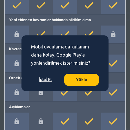
Yeni eklenen kavramlar hakkında bildirim alma
Mobil uygulamada kullanım
Kavram önerme
daha kolay. Google Play'e
yönlendirilmek ister misiniz?
Örnek cümleler
İptal Et
Yükle
Açıklamalar