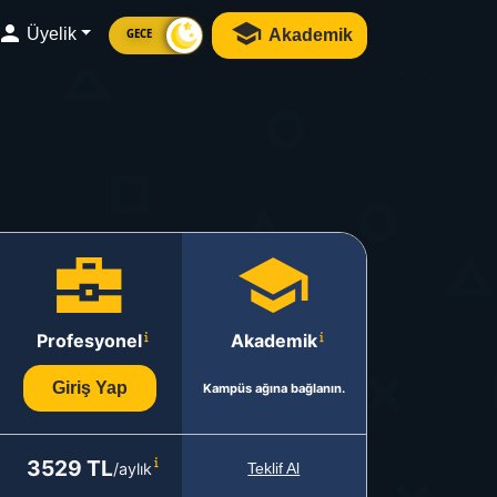
Üyelik
Akademik
GECE
Profesyonel
Akademik
Giriş Yap
Kampüs ağına bağlanın.
3529 TL
/aylık
Teklif Al