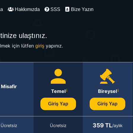
ma
Hakkımızda
SSS
Bize Yazın
inize ulaştınız.
mek için lütfen
yapınız.
giriş
Misafir
Temel
Bireysel
Giriş Yap
Giriş Yap
359 TL
Ücretsiz
Ücretsiz
/aylık