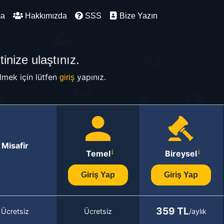
ma
Hakkımızda
SSS
Bize Yazın
inize ulaştınız.
mek için lütfen
yapınız.
giriş
Misafir
Temel
Bireysel
Giriş Yap
Giriş Yap
359 TL
Ücretsiz
Ücretsiz
/aylık