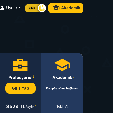
Üyelik
Akademik
GECE
Profesyonel
Akademik
Giriş Yap
Kampüs ağına bağlanın.
3529 TL
/aylık
Teklif Al