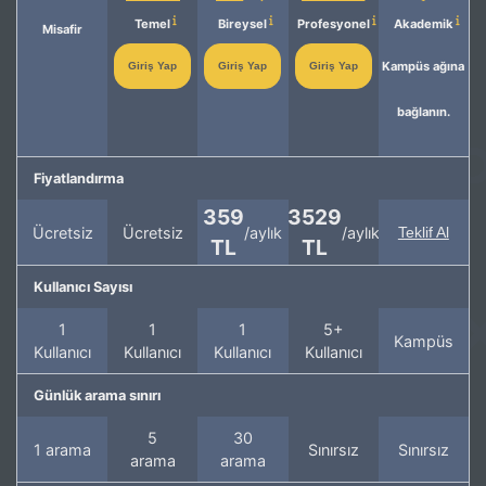
Temel
Bireysel
Profesyonel
Akademik
Misafir
Kampüs ağına
Giriş Yap
Giriş Yap
Giriş Yap
bağlanın.
Fiyatlandırma
359
3529
Ücretsiz
Ücretsiz
/aylık
/aylık
Teklif Al
TL
TL
Kullanıcı Sayısı
1
1
1
5+
Kampüs
Kullanıcı
Kullanıcı
Kullanıcı
Kullanıcı
Günlük arama sınırı
5
30
1 arama
Sınırsız
Sınırsız
arama
arama