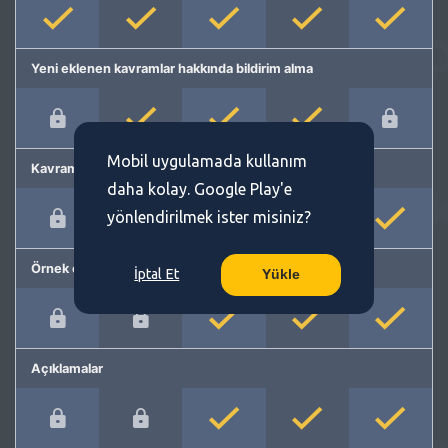
Yeni eklenen kavramlar hakkında bildirim alma
Mobil uygulamada kullanım
Kavram önerme
daha kolay. Google Play'e
yönlendirilmek ister misiniz?
Örnek cümleler
İptal Et
Yükle
Açıklamalar