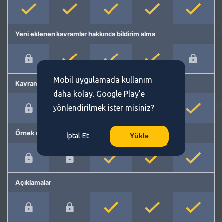
Yeni eklenen kavramlar hakkında bildirim alma
Mobil uygulamada kullanım
Kavram önerme
daha kolay. Google Play'e
yönlendirilmek ister misiniz?
Örnek cümleler
İptal Et
Yükle
Açıklamalar