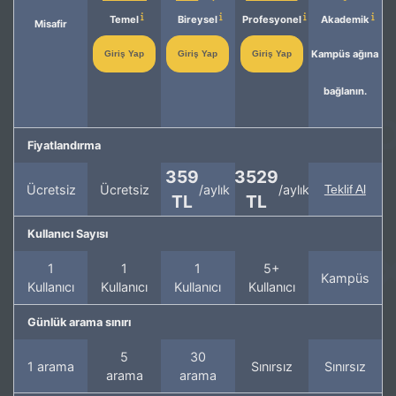
Temel
Bireysel
Profesyonel
Akademik
Misafir
Kampüs ağına
Giriş Yap
Giriş Yap
Giriş Yap
bağlanın.
Fiyatlandırma
359
3529
Ücretsiz
Ücretsiz
/aylık
/aylık
Teklif Al
TL
TL
Kullanıcı Sayısı
1
1
1
5+
Kampüs
Kullanıcı
Kullanıcı
Kullanıcı
Kullanıcı
Günlük arama sınırı
5
30
1 arama
Sınırsız
Sınırsız
arama
arama