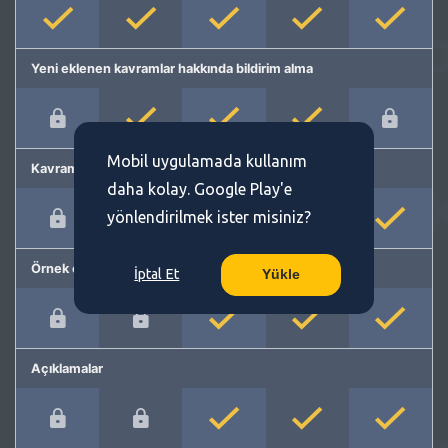
Yeni eklenen kavramlar hakkında bildirim alma
Mobil uygulamada kullanım
Kavram önerme
daha kolay. Google Play'e
yönlendirilmek ister misiniz?
Örnek cümleler
İptal Et
Yükle
Açıklamalar