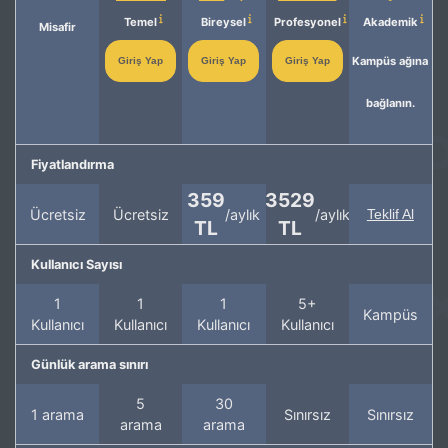
Temel
Bireysel
Profesyonel
Akademik
Misafir
Kampüs ağına
Giriş Yap
Giriş Yap
Giriş Yap
bağlanın.
Fiyatlandırma
359
3529
Ücretsiz
Ücretsiz
/aylık
/aylık
Teklif Al
TL
TL
Kullanıcı Sayısı
1
1
1
5+
Kampüs
Kullanıcı
Kullanıcı
Kullanıcı
Kullanıcı
Günlük arama sınırı
5
30
1 arama
Sınırsız
Sınırsız
arama
arama