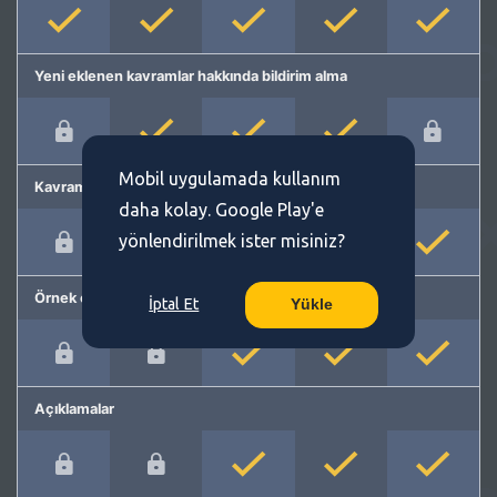
Yeni eklenen kavramlar hakkında bildirim alma
Mobil uygulamada kullanım
Kavram önerme
daha kolay. Google Play'e
yönlendirilmek ister misiniz?
Örnek cümleler
İptal Et
Yükle
Açıklamalar