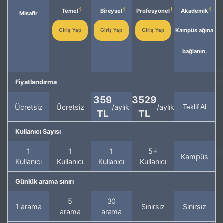
Temel
Bireysel
Profesyonel
Akademik
Misafir
Kampüs ağına
Giriş Yap
Giriş Yap
Giriş Yap
bağlanın.
Fiyatlandırma
359
3529
Ücretsiz
Ücretsiz
/aylık
/aylık
Teklif Al
TL
TL
Kullanıcı Sayısı
1
1
1
5+
Kampüs
Kullanıcı
Kullanıcı
Kullanıcı
Kullanıcı
Günlük arama sınırı
5
30
1 arama
Sınırsız
Sınırsız
arama
arama