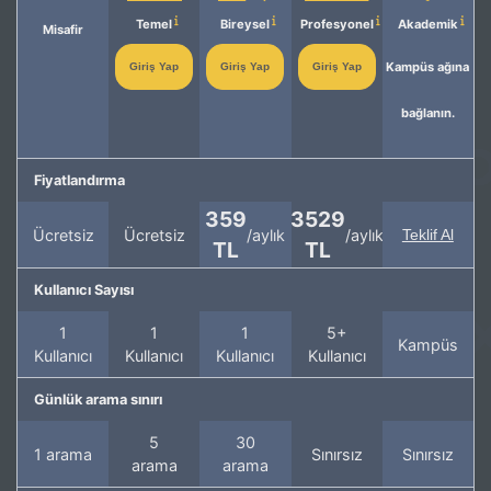
Temel
Bireysel
Profesyonel
Akademik
Misafir
Kampüs ağına
Giriş Yap
Giriş Yap
Giriş Yap
bağlanın.
Fiyatlandırma
359
3529
Ücretsiz
Ücretsiz
/aylık
/aylık
Teklif Al
TL
TL
Kullanıcı Sayısı
1
1
1
5+
Kampüs
Kullanıcı
Kullanıcı
Kullanıcı
Kullanıcı
Günlük arama sınırı
5
30
1 arama
Sınırsız
Sınırsız
arama
arama