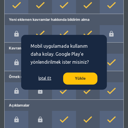
Yeni eklenen kavramlar hakkında bildirim alma
Mobil uygulamada kullanım
Kavram önerme
daha kolay. Google Play'e
yönlendirilmek ister misiniz?
Örnek cümleler
İptal Et
Yükle
Açıklamalar