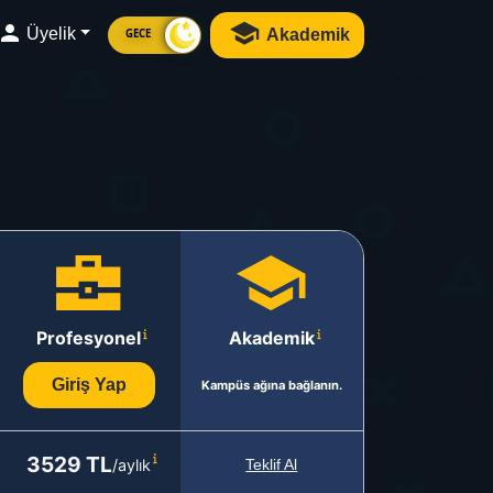
Üyelik
Akademik
GECE
Profesyonel
Akademik
Giriş Yap
Kampüs ağına bağlanın.
3529 TL
/aylık
Teklif Al