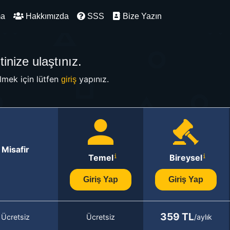
ma
Hakkımızda
SSS
Bize Yazın
inize ulaştınız.
mek için lütfen
yapınız.
giriş
Misafir
Temel
Bireysel
Giriş Yap
Giriş Yap
359 TL
Ücretsiz
Ücretsiz
/aylık