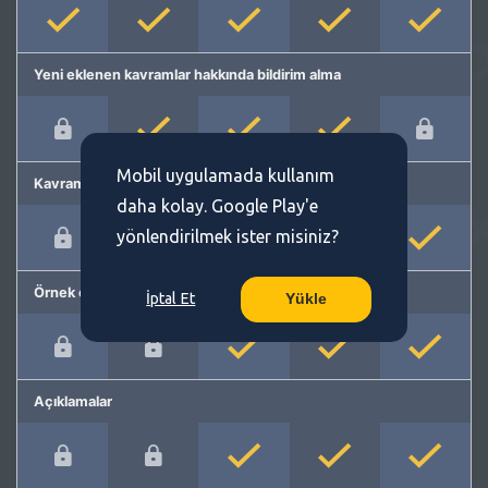
Yeni eklenen kavramlar hakkında bildirim alma
Mobil uygulamada kullanım
Kavram önerme
daha kolay. Google Play'e
yönlendirilmek ister misiniz?
Örnek cümleler
İptal Et
Yükle
Açıklamalar