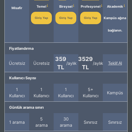
Temel
Bireysel
Profesyonel
Akademik
Misafir
Kampüs ağına
Giriş Yap
Giriş Yap
Giriş Yap
bağlanın.
Fiyatlandırma
359
3529
Ücretsiz
Ücretsiz
/aylık
/aylık
Teklif Al
TL
TL
Kullanıcı Sayısı
1
1
1
5+
Kampüs
Kullanıcı
Kullanıcı
Kullanıcı
Kullanıcı
Günlük arama sınırı
5
30
1 arama
Sınırsız
Sınırsız
arama
arama