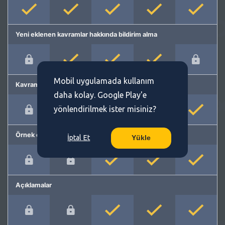
Yeni eklenen kavramlar hakkında bildirim alma
Mobil uygulamada kullanım
Kavram önerme
daha kolay. Google Play'e
yönlendirilmek ister misiniz?
Örnek cümleler
İptal Et
Yükle
Açıklamalar