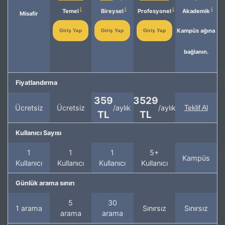
Temel
Bireysel
Profesyonel
Akademik
Misafir
Kampüs ağına
Giriş Yap
Giriş Yap
Giriş Yap
bağlanın.
Fiyatlandırma
359
3529
Ücretsiz
Ücretsiz
/aylık
/aylık
Teklif Al
TL
TL
Kullanıcı Sayısı
1
1
1
5+
Kampüs
Kullanıcı
Kullanıcı
Kullanıcı
Kullanıcı
Günlük arama sınırı
5
30
1 arama
Sınırsız
Sınırsız
arama
arama