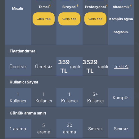
Temel
Bireysel
Profesyonel
Akademik
Misafir
Kampüs ağına
Giriş Yap
Giriş Yap
Giriş Yap
bağlanın.
Fiyatlandırma
359
3529
Ücretsiz
Ücretsiz
/aylık
/aylık
Teklif Al
TL
TL
Kullanıcı Sayısı
1
1
1
5+
Kampüs
Kullanıcı
Kullanıcı
Kullanıcı
Kullanıcı
Günlük arama sınırı
5
30
1 arama
Sınırsız
Sınırsız
arama
arama