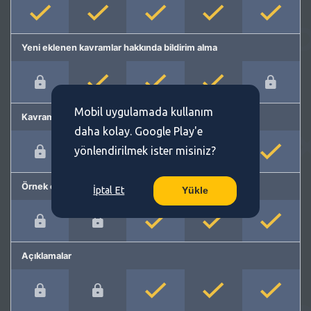
Yeni eklenen kavramlar hakkında bildirim alma
Mobil uygulamada kullanım
Kavram önerme
daha kolay. Google Play'e
yönlendirilmek ister misiniz?
Örnek cümleler
İptal Et
Yükle
Açıklamalar