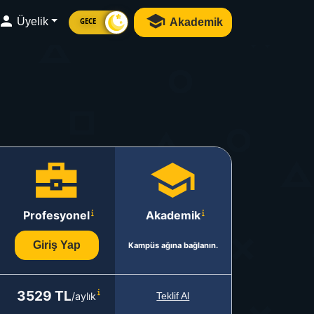
Üyelik
Akademik
GECE
Profesyonel
Akademik
Giriş Yap
Kampüs ağına bağlanın.
3529 TL
/aylık
Teklif Al