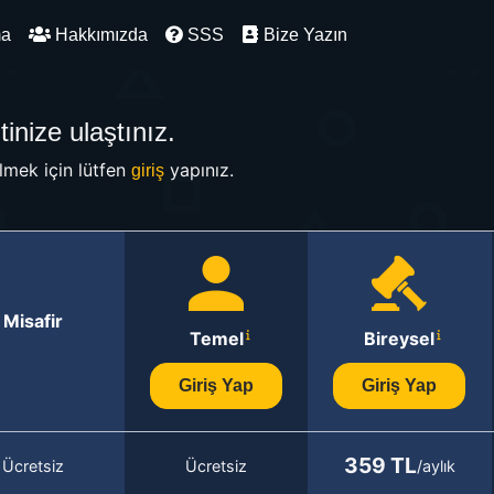
ma
Hakkımızda
SSS
Bize Yazın
inize ulaştınız.
mek için lütfen
yapınız.
giriş
Misafir
Temel
Bireysel
Giriş Yap
Giriş Yap
359 TL
Ücretsiz
Ücretsiz
/aylık