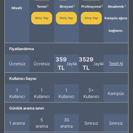
Temel
Bireysel
Profesyonel
Akademik
Misafir
Kampüs ağına
Giriş Yap
Giriş Yap
Giriş Yap
bağlanın.
Fiyatlandırma
359
3529
Ücretsiz
Ücretsiz
/aylık
/aylık
Teklif Al
TL
TL
Kullanıcı Sayısı
1
1
1
5+
Kampüs
Kullanıcı
Kullanıcı
Kullanıcı
Kullanıcı
Günlük arama sınırı
5
30
1 arama
Sınırsız
Sınırsız
arama
arama