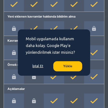
Yeni eklenen kavramlar hakkında bildirim alma
Mobil uygulamada kullanım
Kavram önerme
daha kolay. Google Play'e
yönlendirilmek ister misiniz?
Örnek cümleler
İptal Et
Yükle
Açıklamalar