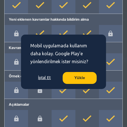
Yeni eklenen kavramlar hakkında bildirim alma
Mobil uygulamada kullanım
Kavram önerme
daha kolay. Google Play'e
yönlendirilmek ister misiniz?
Örnek cümleler
İptal Et
Yükle
Açıklamalar