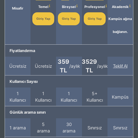
Temel
Bireysel
Profesyonel
Akademik
Misafir
Kampüs ağına
Giriş Yap
Giriş Yap
Giriş Yap
bağlanın.
Fiyatlandırma
359
3529
Ücretsiz
Ücretsiz
/aylık
/aylık
Teklif Al
TL
TL
Kullanıcı Sayısı
1
1
1
5+
Kampüs
Kullanıcı
Kullanıcı
Kullanıcı
Kullanıcı
Günlük arama sınırı
5
30
1 arama
Sınırsız
Sınırsız
arama
arama