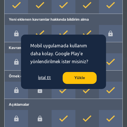
Yeni eklenen kavramlar hakkında bildirim alma
Mobil uygulamada kullanım
Kavram önerme
daha kolay. Google Play'e
yönlendirilmek ister misiniz?
Örnek cümleler
İptal Et
Yükle
Açıklamalar