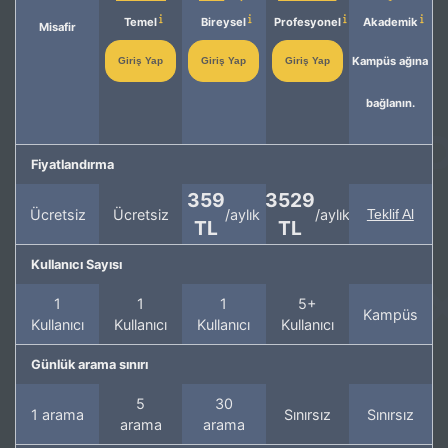
Temel
Bireysel
Profesyonel
Akademik
Misafir
Kampüs ağına
Giriş Yap
Giriş Yap
Giriş Yap
bağlanın.
Fiyatlandırma
359
3529
Ücretsiz
Ücretsiz
/aylık
/aylık
Teklif Al
TL
TL
Kullanıcı Sayısı
1
1
1
5+
Kampüs
Kullanıcı
Kullanıcı
Kullanıcı
Kullanıcı
Günlük arama sınırı
5
30
1 arama
Sınırsız
Sınırsız
arama
arama