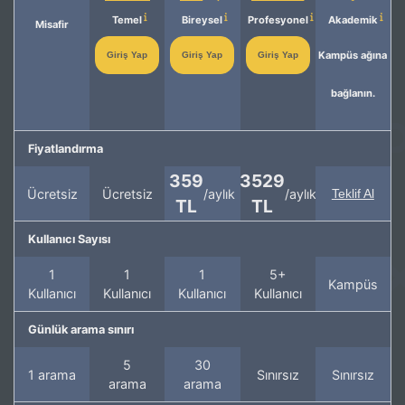
Temel
Bireysel
Profesyonel
Akademik
Misafir
Kampüs ağına
Giriş Yap
Giriş Yap
Giriş Yap
bağlanın.
Fiyatlandırma
359
3529
Ücretsiz
Ücretsiz
/aylık
/aylık
Teklif Al
TL
TL
Kullanıcı Sayısı
1
1
1
5+
Kampüs
Kullanıcı
Kullanıcı
Kullanıcı
Kullanıcı
Günlük arama sınırı
5
30
1 arama
Sınırsız
Sınırsız
arama
arama