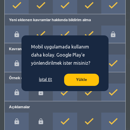
Yeni eklenen kavramlar hakkında bildirim alma
Mobil uygulamada kullanım
Kavram önerme
daha kolay. Google Play'e
yönlendirilmek ister misiniz?
Örnek cümleler
İptal Et
Yükle
Açıklamalar