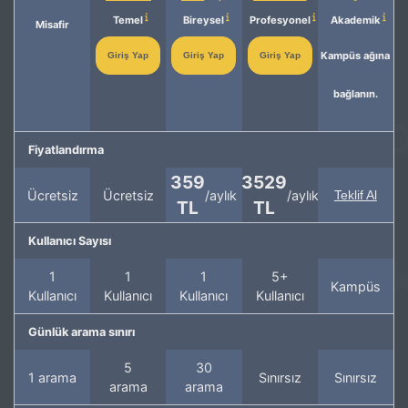
Temel
Bireysel
Profesyonel
Akademik
Misafir
Kampüs ağına
Giriş Yap
Giriş Yap
Giriş Yap
bağlanın.
Fiyatlandırma
359
3529
Ücretsiz
Ücretsiz
/aylık
/aylık
Teklif Al
TL
TL
Kullanıcı Sayısı
1
1
1
5+
Kampüs
Kullanıcı
Kullanıcı
Kullanıcı
Kullanıcı
Günlük arama sınırı
5
30
1 arama
Sınırsız
Sınırsız
arama
arama