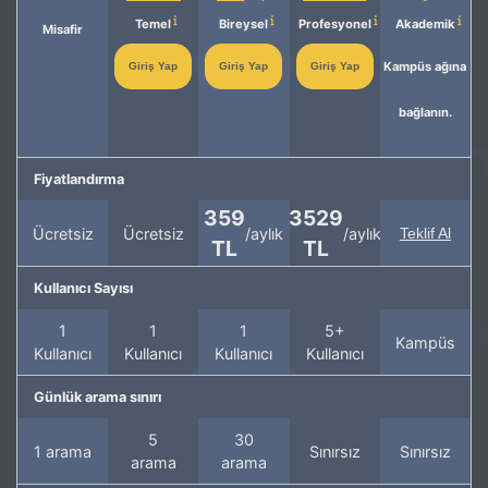
Temel
Bireysel
Profesyonel
Akademik
Misafir
Kampüs ağına
Giriş Yap
Giriş Yap
Giriş Yap
bağlanın.
Fiyatlandırma
359
3529
Ücretsiz
Ücretsiz
/aylık
/aylık
Teklif Al
TL
TL
Kullanıcı Sayısı
1
1
1
5+
Kampüs
Kullanıcı
Kullanıcı
Kullanıcı
Kullanıcı
Günlük arama sınırı
5
30
1 arama
Sınırsız
Sınırsız
arama
arama