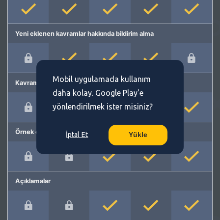
Yeni eklenen kavramlar hakkında bildirim alma
Mobil uygulamada kullanım
Kavram önerme
daha kolay. Google Play'e
yönlendirilmek ister misiniz?
Örnek cümleler
İptal Et
Yükle
Açıklamalar