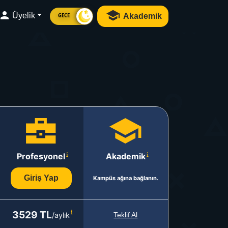
Üyelik
Akademik
GECE
Profesyonel
Akademik
Giriş Yap
Kampüs ağına bağlanın.
3529 TL
/aylık
Teklif Al