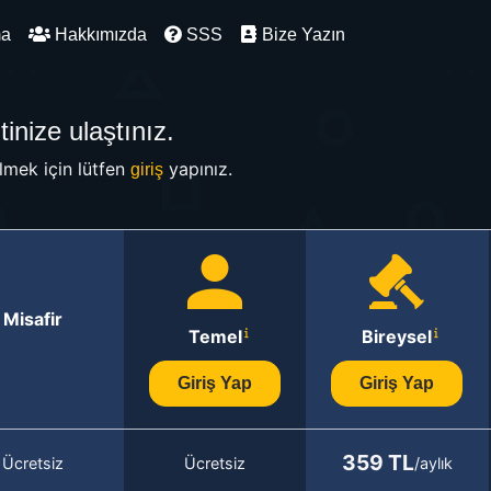
ma
Hakkımızda
SSS
Bize Yazın
inize ulaştınız.
mek için lütfen
yapınız.
giriş
Misafir
Temel
Bireysel
Giriş Yap
Giriş Yap
359 TL
Ücretsiz
Ücretsiz
/aylık