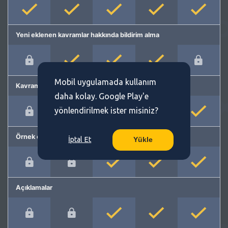
Yeni eklenen kavramlar hakkında bildirim alma
Mobil uygulamada kullanım
Kavram önerme
daha kolay. Google Play'e
yönlendirilmek ister misiniz?
Örnek cümleler
İptal Et
Yükle
Açıklamalar