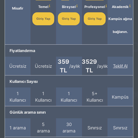
Temel
Bireysel
Profesyonel
Akademik
Misafir
Kampüs ağına
Giriş Yap
Giriş Yap
Giriş Yap
bağlanın.
Fiyatlandırma
359
3529
Ücretsiz
Ücretsiz
/aylık
/aylık
Teklif Al
TL
TL
Kullanıcı Sayısı
1
1
1
5+
Kampüs
Kullanıcı
Kullanıcı
Kullanıcı
Kullanıcı
Günlük arama sınırı
5
30
1 arama
Sınırsız
Sınırsız
arama
arama