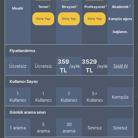
Temel
Bireysel
Profesyonel
Akademik
Misafir
Kampüs ağına
Giriş Yap
Giriş Yap
Giriş Yap
bağlanın.
Fiyatlandırma
359
3529
Ücretsiz
Ücretsiz
/aylık
/aylık
Teklif Al
TL
TL
Kullanıcı Sayısı
1
1
1
5+
Kampüs
Kullanıcı
Kullanıcı
Kullanıcı
Kullanıcı
Günlük arama sınırı
5
30
1 arama
Sınırsız
Sınırsız
arama
arama