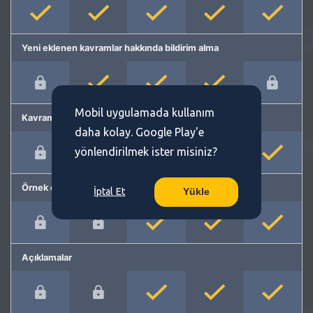
Yeni eklenen kavramlar hakkında bildirim alma
Mobil uygulamada kullanım
Kavram önerme
daha kolay. Google Play'e
yönlendirilmek ister misiniz?
Örnek cümleler
İptal Et
Yükle
Açıklamalar