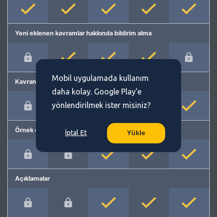
Yeni eklenen kavramlar hakkında bildirim alma
Mobil uygulamada kullanım
Kavram önerme
daha kolay. Google Play'e
yönlendirilmek ister misiniz?
Örnek cümleler
İptal Et
Yükle
Açıklamalar