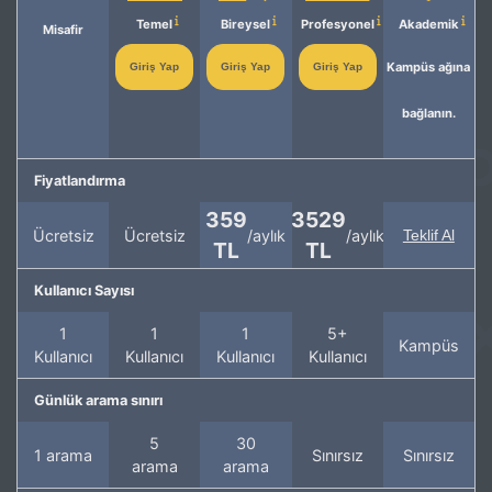
Temel
Bireysel
Profesyonel
Akademik
Misafir
Kampüs ağına
Giriş Yap
Giriş Yap
Giriş Yap
bağlanın.
Fiyatlandırma
359
3529
Ücretsiz
Ücretsiz
/aylık
/aylık
Teklif Al
TL
TL
Kullanıcı Sayısı
1
1
1
5+
Kampüs
Kullanıcı
Kullanıcı
Kullanıcı
Kullanıcı
Günlük arama sınırı
5
30
1 arama
Sınırsız
Sınırsız
arama
arama