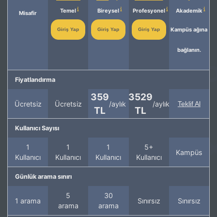
Temel
Bireysel
Profesyonel
Akademik
Misafir
Kampüs ağına
Giriş Yap
Giriş Yap
Giriş Yap
bağlanın.
Fiyatlandırma
359
3529
Ücretsiz
Ücretsiz
/aylık
/aylık
Teklif Al
TL
TL
Kullanıcı Sayısı
1
1
1
5+
Kampüs
Kullanıcı
Kullanıcı
Kullanıcı
Kullanıcı
Günlük arama sınırı
5
30
1 arama
Sınırsız
Sınırsız
arama
arama