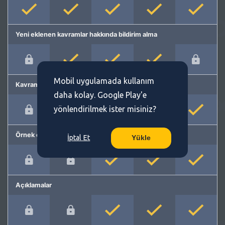
Yeni eklenen kavramlar hakkında bildirim alma
Mobil uygulamada kullanım
Kavram önerme
daha kolay. Google Play'e
yönlendirilmek ister misiniz?
Örnek cümleler
İptal Et
Yükle
Açıklamalar