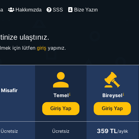
ma
Hakkımızda
SSS
Bize Yazın
inize ulaştınız.
mek için lütfen
yapınız.
giriş
Misafir
Temel
Bireysel
Giriş Yap
Giriş Yap
359 TL
Ücretsiz
Ücretsiz
/aylık