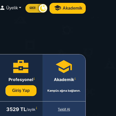
Üyelik
Akademik
GECE
Profesyonel
Akademik
Giriş Yap
Kampüs ağına bağlanın.
3529 TL
/aylık
Teklif Al