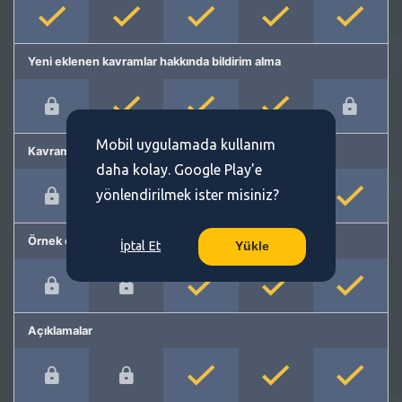
Yeni eklenen kavramlar hakkında bildirim alma
Mobil uygulamada kullanım
Kavram önerme
daha kolay. Google Play'e
yönlendirilmek ister misiniz?
Örnek cümleler
İptal Et
Yükle
Açıklamalar