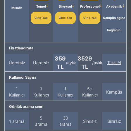
Temel
Bireysel
Profesyonel
Akademik
Misafir
Kampüs ağına
Giriş Yap
Giriş Yap
Giriş Yap
bağlanın.
Fiyatlandırma
359
3529
Ücretsiz
Ücretsiz
/aylık
/aylık
Teklif Al
TL
TL
Kullanıcı Sayısı
1
1
1
5+
Kampüs
Kullanıcı
Kullanıcı
Kullanıcı
Kullanıcı
Günlük arama sınırı
5
30
1 arama
Sınırsız
Sınırsız
arama
arama