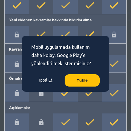
Yeni eklenen kavramlar hakkında bildirim alma
Mobil uygulamada kullanım
Kavram önerme
daha kolay. Google Play'e
yönlendirilmek ister misiniz?
Örnek cümleler
İptal Et
Yükle
Açıklamalar