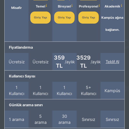
Temel
Bireysel
Profesyonel
Akademik
Misafir
Kampüs ağına
Giriş Yap
Giriş Yap
Giriş Yap
bağlanın.
Fiyatlandırma
359
3529
Ücretsiz
Ücretsiz
/aylık
/aylık
Teklif Al
TL
TL
Kullanıcı Sayısı
1
1
1
5+
Kampüs
Kullanıcı
Kullanıcı
Kullanıcı
Kullanıcı
Günlük arama sınırı
5
30
1 arama
Sınırsız
Sınırsız
arama
arama