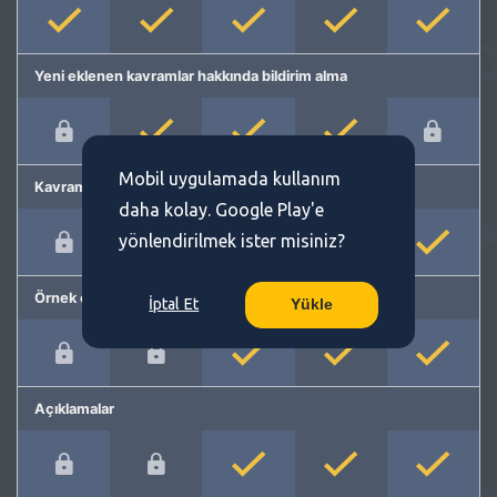
Yeni eklenen kavramlar hakkında bildirim alma
Mobil uygulamada kullanım
Kavram önerme
daha kolay. Google Play'e
yönlendirilmek ister misiniz?
Örnek cümleler
İptal Et
Yükle
Açıklamalar