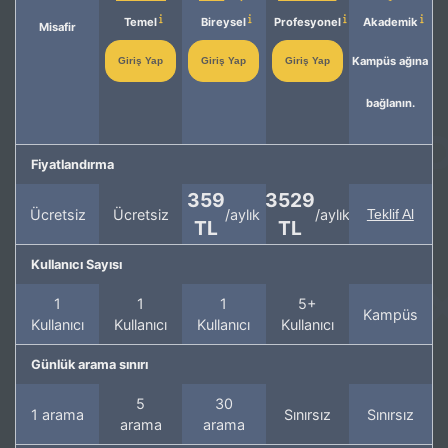
Temel
Bireysel
Profesyonel
Akademik
Misafir
Kampüs ağına
Giriş Yap
Giriş Yap
Giriş Yap
bağlanın.
Fiyatlandırma
359
3529
Ücretsiz
Ücretsiz
/aylık
/aylık
Teklif Al
TL
TL
Kullanıcı Sayısı
1
1
1
5+
Kampüs
Kullanıcı
Kullanıcı
Kullanıcı
Kullanıcı
Günlük arama sınırı
5
30
1 arama
Sınırsız
Sınırsız
arama
arama