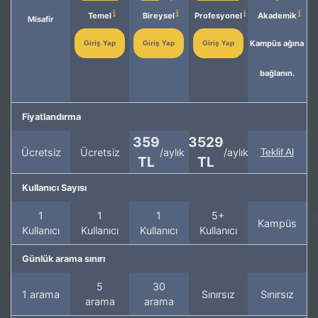
Temel
Bireysel
Profesyonel
Akademik
Misafir
Kampüs ağına
Giriş Yap
Giriş Yap
Giriş Yap
bağlanın.
Fiyatlandırma
359
3529
Ücretsiz
Ücretsiz
/aylık
/aylık
Teklif Al
TL
TL
Kullanıcı Sayısı
1
1
1
5+
Kampüs
Kullanıcı
Kullanıcı
Kullanıcı
Kullanıcı
Günlük arama sınırı
5
30
1 arama
Sınırsız
Sınırsız
arama
arama