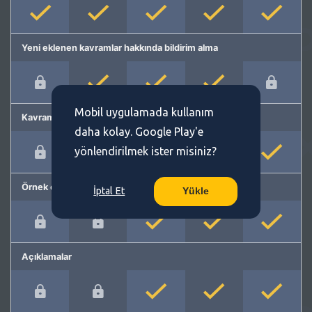
Yeni eklenen kavramlar hakkında bildirim alma
Mobil uygulamada kullanım
Kavram önerme
daha kolay. Google Play'e
yönlendirilmek ister misiniz?
Örnek cümleler
İptal Et
Yükle
Açıklamalar