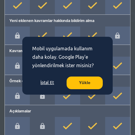
Yeni eklenen kavramlar hakkında bildirim alma
Mobil uygulamada kullanım
Kavram önerme
daha kolay. Google Play'e
yönlendirilmek ister misiniz?
Örnek cümleler
İptal Et
Yükle
Açıklamalar