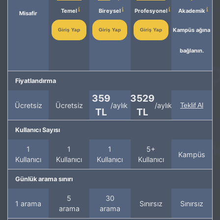
Temel
Bireysel
Profesyonel
Akademik
Misafir
Kampüs ağına
Giriş Yap
Giriş Yap
Giriş Yap
bağlanın.
Fiyatlandırma
359
3529
Ücretsiz
Ücretsiz
/aylık
/aylık
Teklif Al
TL
TL
Kullanıcı Sayısı
1
1
1
5+
Kampüs
Kullanıcı
Kullanıcı
Kullanıcı
Kullanıcı
Günlük arama sınırı
5
30
1 arama
Sınırsız
Sınırsız
arama
arama