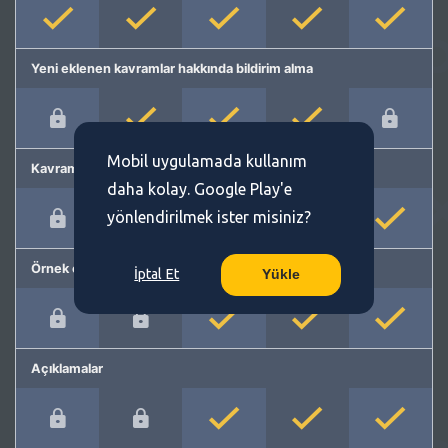
Yeni eklenen kavramlar hakkında bildirim alma
Mobil uygulamada kullanım
Kavram önerme
daha kolay. Google Play'e
yönlendirilmek ister misiniz?
Örnek cümleler
İptal Et
Yükle
Açıklamalar