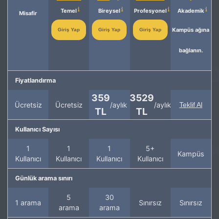
Temel
Bireysel
Profesyonel
Akademik
Misafir
Kampüs ağına
Giriş Yap
Giriş Yap
Giriş Yap
bağlanın.
Fiyatlandırma
359
3529
Ücretsiz
Ücretsiz
/aylık
/aylık
Teklif Al
TL
TL
Kullanıcı Sayısı
1
1
1
5+
Kampüs
Kullanıcı
Kullanıcı
Kullanıcı
Kullanıcı
Günlük arama sınırı
5
30
1 arama
Sınırsız
Sınırsız
arama
arama