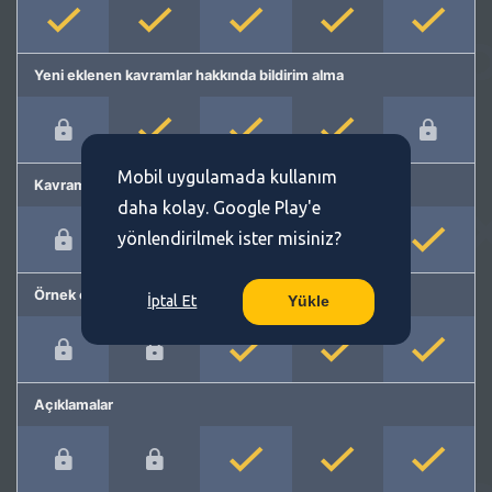
Yeni eklenen kavramlar hakkında bildirim alma
Mobil uygulamada kullanım
Kavram önerme
daha kolay. Google Play'e
yönlendirilmek ister misiniz?
Örnek cümleler
İptal Et
Yükle
Açıklamalar