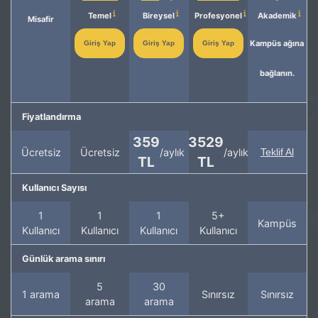
Temel
Bireysel
Profesyonel
Akademik
Misafir
Kampüs ağına
Giriş Yap
Giriş Yap
Giriş Yap
bağlanın.
Fiyatlandırma
359
3529
Ücretsiz
Ücretsiz
/aylık
/aylık
Teklif Al
TL
TL
Kullanıcı Sayısı
1
1
1
5+
Kampüs
Kullanıcı
Kullanıcı
Kullanıcı
Kullanıcı
Günlük arama sınırı
5
30
1 arama
Sınırsız
Sınırsız
arama
arama