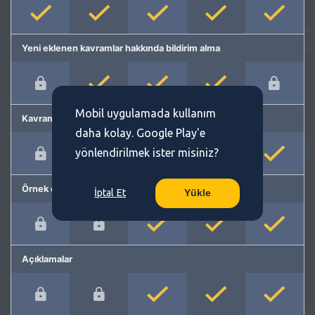
Yeni eklenen kavramlar hakkında bildirim alma
Mobil uygulamada kullanım
Kavram önerme
daha kolay. Google Play'e
yönlendirilmek ister misiniz?
Örnek cümleler
İptal Et
Yükle
Açıklamalar