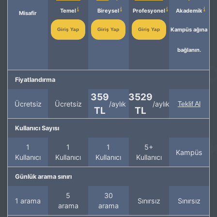
Temel
Bireysel
Profesyonel
Akademik
Misafir
Kampüs ağına
Giriş Yap
Giriş Yap
Giriş Yap
bağlanın.
Fiyatlandırma
359
3529
Ücretsiz
Ücretsiz
/aylık
/aylık
Teklif Al
TL
TL
Kullanıcı Sayısı
1
1
1
5+
Kampüs
Kullanıcı
Kullanıcı
Kullanıcı
Kullanıcı
Günlük arama sınırı
5
30
1 arama
Sınırsız
Sınırsız
arama
arama