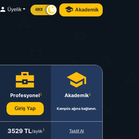
Üyelik
Akademik
GECE
Profesyonel
Akademik
Giriş Yap
Kampüs ağına bağlanın.
3529 TL
/aylık
Teklif Al