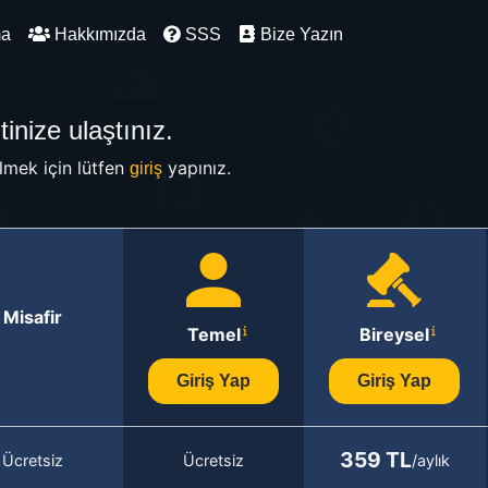
ma
Hakkımızda
SSS
Bize Yazın
inize ulaştınız.
mek için lütfen
yapınız.
giriş
Misafir
Temel
Bireysel
Giriş Yap
Giriş Yap
359 TL
Ücretsiz
Ücretsiz
/aylık