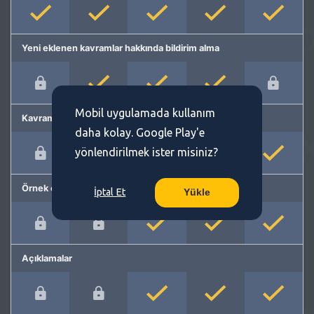
Yeni eklenen kavramlar hakkında bildirim alma
Mobil uygulamada kullanım
Kavram önerme
daha kolay. Google Play'e
yönlendirilmek ister misiniz?
Örnek cümleler
İptal Et
Yükle
Açıklamalar