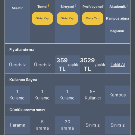
Temel
Bireysel
Profesyonel
Akademik
Misafir
Kampüs ağına
Giriş Yap
Giriş Yap
Giriş Yap
bağlanın.
Fiyatlandırma
359
3529
Ücretsiz
Ücretsiz
/aylık
/aylık
Teklif Al
TL
TL
Kullanıcı Sayısı
1
1
1
5+
Kampüs
Kullanıcı
Kullanıcı
Kullanıcı
Kullanıcı
Günlük arama sınırı
5
30
1 arama
Sınırsız
Sınırsız
arama
arama