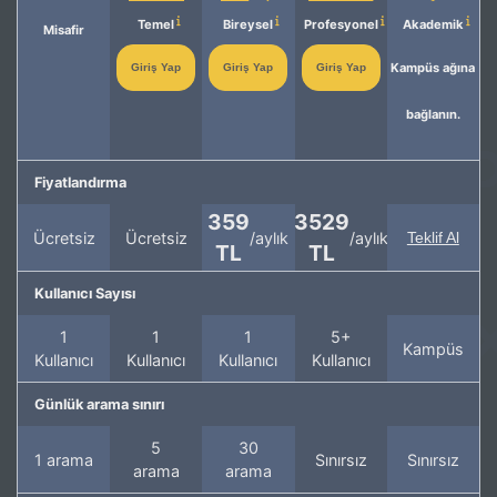
Temel
Bireysel
Profesyonel
Akademik
Misafir
Kampüs ağına
Giriş Yap
Giriş Yap
Giriş Yap
bağlanın.
Fiyatlandırma
359
3529
Ücretsiz
Ücretsiz
/aylık
/aylık
Teklif Al
TL
TL
Kullanıcı Sayısı
1
1
1
5+
Kampüs
Kullanıcı
Kullanıcı
Kullanıcı
Kullanıcı
Günlük arama sınırı
5
30
1 arama
Sınırsız
Sınırsız
arama
arama