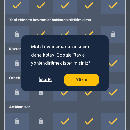
Yeni eklenen kavramlar hakkında bildirim alma
Mobil uygulamada kullanım
Kavram önerme
daha kolay. Google Play'e
yönlendirilmek ister misiniz?
Örnek cümleler
İptal Et
Yükle
Açıklamalar