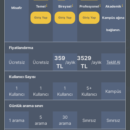
Temel
Bireysel
Profesyonel
Akademik
Misafir
Kampüs ağına
Giriş Yap
Giriş Yap
Giriş Yap
bağlanın.
Fiyatlandırma
359
3529
Ücretsiz
Ücretsiz
/aylık
/aylık
Teklif Al
TL
TL
Kullanıcı Sayısı
1
1
1
5+
Kampüs
Kullanıcı
Kullanıcı
Kullanıcı
Kullanıcı
Günlük arama sınırı
5
30
1 arama
Sınırsız
Sınırsız
arama
arama