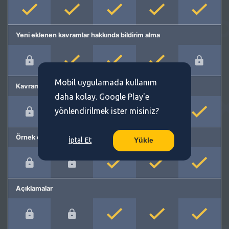
Yeni eklenen kavramlar hakkında bildirim alma
Mobil uygulamada kullanım
Kavram önerme
daha kolay. Google Play'e
yönlendirilmek ister misiniz?
Örnek cümleler
İptal Et
Yükle
Açıklamalar