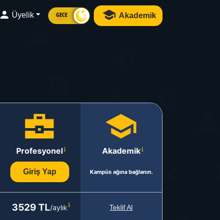
Üyelik
Akademik
GECE
Profesyonel
Akademik
Giriş Yap
Kampüs ağına bağlanın.
3529 TL
/aylık
Teklif Al