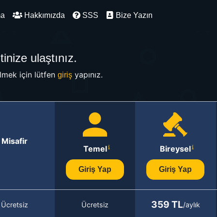
ma
Hakkımızda
SSS
Bize Yazın
inize ulaştınız.
mek için lütfen
yapınız.
giriş
Misafir
Temel
Bireysel
Giriş Yap
Giriş Yap
359 TL
Ücretsiz
Ücretsiz
/aylık