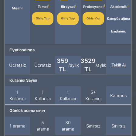
Temel
Bireysel
Profesyonel
Akademik
Misafir
Kampüs ağına
Giriş Yap
Giriş Yap
Giriş Yap
bağlanın.
Fiyatlandırma
359
3529
Ücretsiz
Ücretsiz
/aylık
/aylık
Teklif Al
TL
TL
Kullanıcı Sayısı
1
1
1
5+
Kampüs
Kullanıcı
Kullanıcı
Kullanıcı
Kullanıcı
Günlük arama sınırı
5
30
1 arama
Sınırsız
Sınırsız
arama
arama