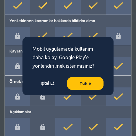
Yeni eklenen kavramlar hakkında bildirim alma
Mobil uygulamada kullanım
Kavram önerme
daha kolay. Google Play'e
yönlendirilmek ister misiniz?
Örnek cümleler
İptal Et
Yükle
Açıklamalar