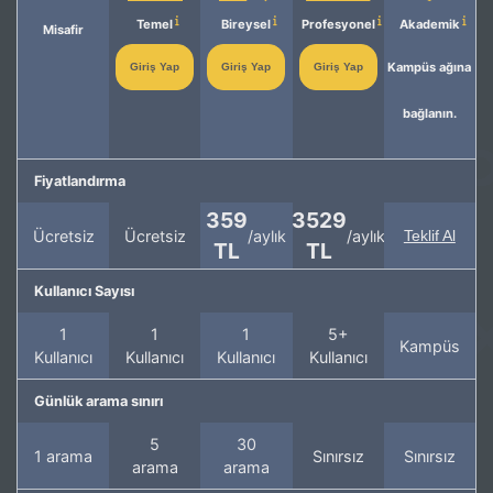
Temel
Bireysel
Profesyonel
Akademik
Misafir
Kampüs ağına
Giriş Yap
Giriş Yap
Giriş Yap
bağlanın.
Fiyatlandırma
359
3529
Ücretsiz
Ücretsiz
/aylık
/aylık
Teklif Al
TL
TL
Kullanıcı Sayısı
1
1
1
5+
Kampüs
Kullanıcı
Kullanıcı
Kullanıcı
Kullanıcı
Günlük arama sınırı
5
30
1 arama
Sınırsız
Sınırsız
arama
arama