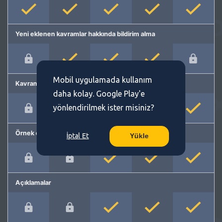
Yeni eklenen kavramlar hakkında bildirim alma
Mobil uygulamada kullanım
Kavram önerme
daha kolay. Google Play'e
yönlendirilmek ister misiniz?
Örnek cümleler
İptal Et
Yükle
Açıklamalar