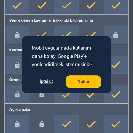
Yeni eklenen kavramlar hakkında bildirim alma
Mobil uygulamada kullanım
Kavram önerme
daha kolay. Google Play'e
yönlendirilmek ister misiniz?
Örnek cümleler
İptal Et
Yükle
Açıklamalar