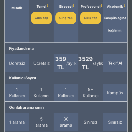
Temel
Bireysel
Profesyonel
Akademik
Misafir
Kampüs ağına
Giriş Yap
Giriş Yap
Giriş Yap
bağlanın.
Fiyatlandırma
359
3529
Ücretsiz
Ücretsiz
/aylık
/aylık
Teklif Al
TL
TL
Kullanıcı Sayısı
1
1
1
5+
Kampüs
Kullanıcı
Kullanıcı
Kullanıcı
Kullanıcı
Günlük arama sınırı
5
30
1 arama
Sınırsız
Sınırsız
arama
arama