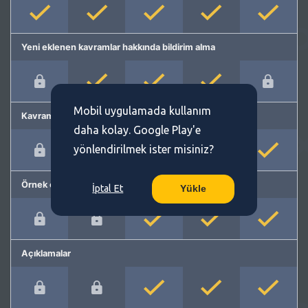
Yeni eklenen kavramlar hakkında bildirim alma
Mobil uygulamada kullanım
Kavram önerme
daha kolay. Google Play'e
yönlendirilmek ister misiniz?
Örnek cümleler
İptal Et
Yükle
Açıklamalar