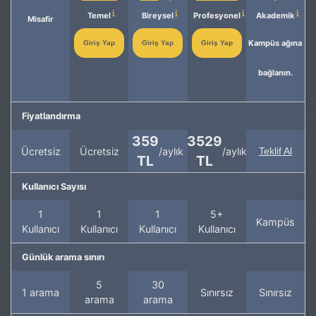
Temel
Bireysel
Profesyonel
Akademik
Misafir
Kampüs ağına
Giriş Yap
Giriş Yap
Giriş Yap
bağlanın.
Fiyatlandırma
359
3529
Ücretsiz
Ücretsiz
/aylık
/aylık
Teklif Al
TL
TL
Kullanıcı Sayısı
1
1
1
5+
Kampüs
Kullanıcı
Kullanıcı
Kullanıcı
Kullanıcı
Günlük arama sınırı
5
30
1 arama
Sınırsız
Sınırsız
arama
arama