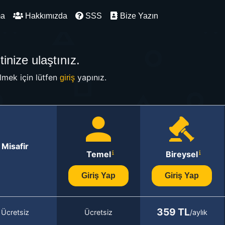
ma
Hakkımızda
SSS
Bize Yazın
inize ulaştınız.
mek için lütfen
yapınız.
giriş
Misafir
Temel
Bireysel
Giriş Yap
Giriş Yap
359 TL
Ücretsiz
Ücretsiz
/aylık