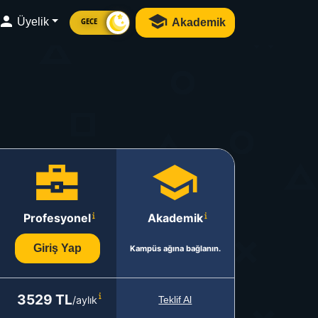
Üyelik
Akademik
GECE
Profesyonel
Akademik
Giriş Yap
Kampüs ağına bağlanın.
3529 TL
/aylık
Teklif Al