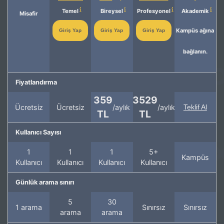
Temel
Bireysel
Profesyonel
Akademik
Misafir
Kampüs ağına
Giriş Yap
Giriş Yap
Giriş Yap
bağlanın.
Fiyatlandırma
359
3529
Ücretsiz
Ücretsiz
/aylık
/aylık
Teklif Al
TL
TL
Kullanıcı Sayısı
1
1
1
5+
Kampüs
Kullanıcı
Kullanıcı
Kullanıcı
Kullanıcı
Günlük arama sınırı
5
30
1 arama
Sınırsız
Sınırsız
arama
arama