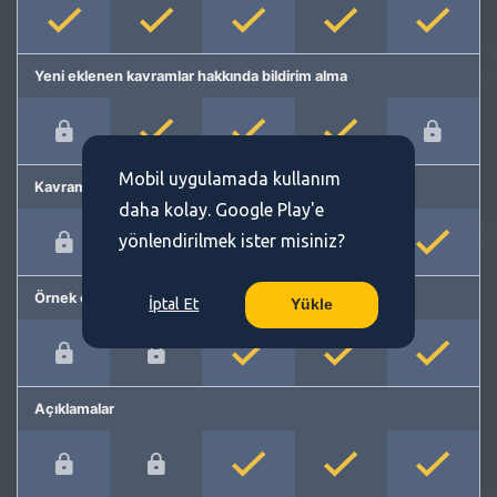
Yeni eklenen kavramlar hakkında bildirim alma
Mobil uygulamada kullanım
Kavram önerme
daha kolay. Google Play'e
yönlendirilmek ister misiniz?
Örnek cümleler
İptal Et
Yükle
Açıklamalar